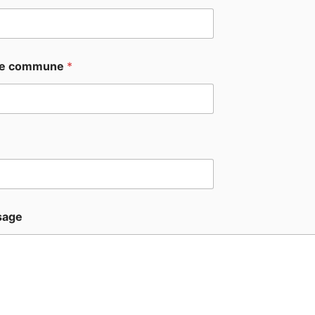
tre commune
*
sage